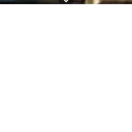
Alle Blogs
Intero Technologies
Eine Neujahrsfeier der besonderen Art
Am 26.03.2022 konnten wir endlich unsere
Neujahrsfeier abhalten! Dieses Mal ging es in das
Ozeaneum Stralsund. Umgeben von Fischen,
Rochen und Haien konnten wir eine
besondere Atmosphäre herstellen. Am Ende
wurde es sogar magisch
.
Eine Veranstaltung unter
Wasser
Der Abend begann um 18 Uhr mit