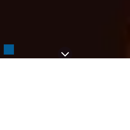
Alle Blogs
Odoo
Odoo als moderne Alternative zur Agentursoftware Revolver
Die Nutzer der Agentursoftware Revolver warten 
bereits seit Jahren vergeblich auf das angekündigte 
Update.
Wenn Business-Software veraltet ist und 