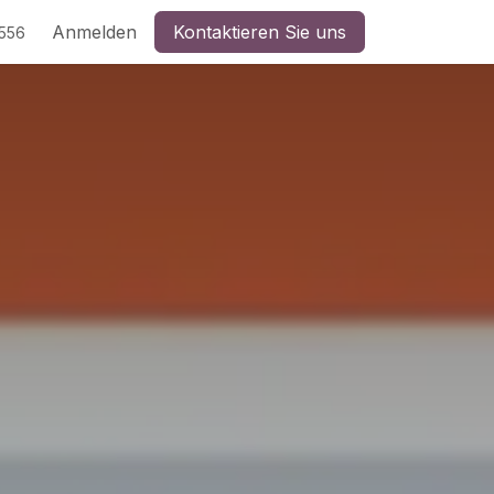
Anmelden
Kontaktieren Sie uns
5556